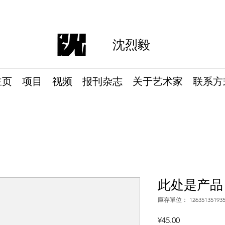
沈烈毅
主页
项目
视频
报刊杂志
关于艺术家
联系方
此处是产品
庫存單位： 12635135193
價
¥45.00