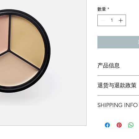
格
數量
*
产品信息
此处是产品详情。此
退货与退款政策
如尺寸、材料、保养
产品的独特之处，以
希望能在购买之前清
此处是退货与退款政
信息，让买家有信心
SHIPPING INFO
满意的产品。退款或
建立起信任关系，使
I'm a shipping policy
information about y
and cost. Providing s
your shipping policy 